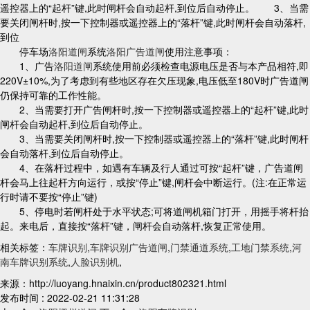
遥控器上的“起杆”键,此时闸杆会自动起杆,到位后自动停止。 3、当需
要关闭闸杆时,按一下控制器或遥控器上的“落杆”键,此时闸杆会自动落杆,
到位
停车场
洛阳道闸
系统
洛阳广告道闸
使用注意事项：
1、广告
洛阳道闸
系统使用前必须检查电源电压是否与本产品相符,即
220V±10%,为了考虑到有些地区存在欠压现象,电压低至180V时广告道闸
仍保持可靠的工作性能。
2、当需要打开广告闸杆时,按一下控制器或遥控器上的“起杆”键,此时
闸杆会自动起杆,到位后自动停止。
3、当需要关闭闸杆时,按一下控制器或遥控器上的“落杆”键,此时闸杆
会自动落杆,到位后自动停止。
4、在落杆过程中，如遇有车辆及行人通过可按“起杆”键，广告道闸
杆会马上往起杆方向运行，或按“停止”键,闸杆会中断运行。(注:在正常运
行时请不要按“停止”键)
5、停电时若闸杆处于水平状态;可将道闸机箱门打开，用摇手将杆抬
起。来电后，直接按“落杆”键，闸杆会自动落杆,恢复正常使用。
相关标签：
车牌识别
,
车牌识别广告道闸
,
门禁通道系统
,
工地门禁系统
,
河
南车牌识别系统
,
人脸识别机
,
来源：http://luoyang.hnaixin.cn/product802321.html
发布时间 : 2022-02-21 11:31:28