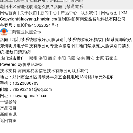
建筑工地智慧安监新标准，洛阳工地门禁系统
老旧小区智能化改造怎么做？洛阳门禁通道系
网站首页
|
关于我们
|
新闻中心
|
产品中心
|
联系我们
|
网站地图
|
XML
Copyright©luoyang.hnaixin.cn(
复制链接
)河南爱鑫智能科技有限公司
备案号：
豫ICP备15022324号-1
工商营业执照公示
洛阳工地门禁系统哪家好,人脸识别门禁系统哪家好,指纹门禁系统哪家好,
郑州明腾电子科技有限公司专业承接洛阳工地门禁系统,人脸识别门禁系
统,指纹门禁系统!
热门城市推广：
郑州
洛阳
商丘
南阳
信阳
济南
西安
太原
石家庄
Powered by
筑巢ECMS
技术支持:河南索易客信息技术有限公司
联系我们
地址：郑州市金水区博颂路丰乐五金机电城18号楼1单元2楼东
手机：13223098789
邮箱：
782932191@qq.com
网址：luoyang.hnaixin.cn
一键拨号
产品项目
新闻资讯
返回首页