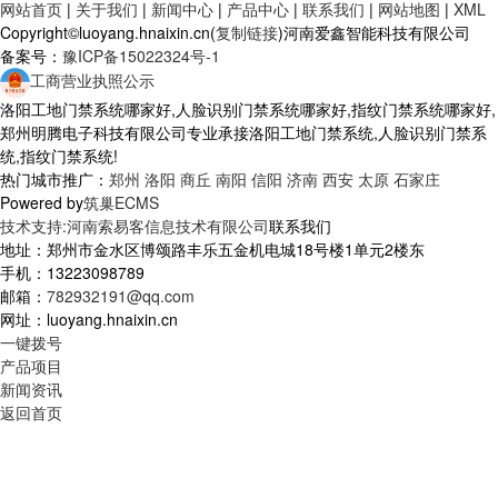
网站首页
|
关于我们
|
新闻中心
|
产品中心
|
联系我们
|
网站地图
|
XML
Copyright©luoyang.hnaixin.cn(
复制链接
)河南爱鑫智能科技有限公司
备案号：
豫ICP备15022324号-1
工商营业执照公示
洛阳工地门禁系统哪家好,人脸识别门禁系统哪家好,指纹门禁系统哪家好,
郑州明腾电子科技有限公司专业承接洛阳工地门禁系统,人脸识别门禁系
统,指纹门禁系统!
热门城市推广：
郑州
洛阳
商丘
南阳
信阳
济南
西安
太原
石家庄
Powered by
筑巢ECMS
技术支持:河南索易客信息技术有限公司
联系我们
地址：郑州市金水区博颂路丰乐五金机电城18号楼1单元2楼东
手机：13223098789
邮箱：
782932191@qq.com
网址：luoyang.hnaixin.cn
一键拨号
产品项目
新闻资讯
返回首页