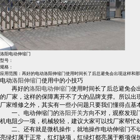
洛阳电动伸缩门
型号：
规格：
应用范围：再好的电动洛阳伸缩门使用时间长了后总避免会出现这样和那
电动
洛阳伸缩门
使用中的小技巧
再好的
洛阳电动伸缩门
使用时间长了后总避免会
的厂家，这样的保障离开不了大的品牌支撑。所以出
厂家维修之外，其实有一些小问题只要我们懂得点基
一、
电动伸缩门
的
洛阳开关
方向不对，观察发现
机电阻少一项，机械较轻，建议大家可以找厂家帮忙
二、还有就是微机操作，就地操作
电动伸缩门
不
亮绿灯属于正常，红灯缺项，红绿灯都亮属于断项保