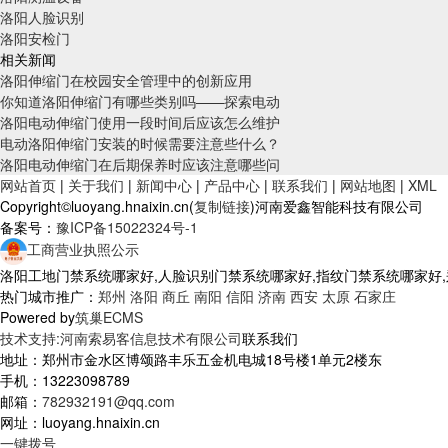
洛阳人脸识别
洛阳安检门
相关新闻
洛阳伸缩门在校园安全管理中的创新应用
你知道洛阳伸缩门有哪些类别吗——探索电动
洛阳电动伸缩门使用一段时间后应该怎么维护
电动洛阳伸缩门安装的时候需要注意些什么？
洛阳电动伸缩门在后期保养时应该注意哪些问
网站首页
|
关于我们
|
新闻中心
|
产品中心
|
联系我们
|
网站地图
|
XML
Copyright©luoyang.hnaixin.cn(
复制链接
)河南爱鑫智能科技有限公司
备案号：
豫ICP备15022324号-1
工商营业执照公示
洛阳工地门禁系统哪家好,人脸识别门禁系统哪家好,指纹门禁系统哪家好
热门城市推广：
郑州
洛阳
商丘
南阳
信阳
济南
西安
太原
石家庄
Powered by
筑巢ECMS
技术支持:河南索易客信息技术有限公司
联系我们
地址：郑州市金水区博颂路丰乐五金机电城18号楼1单元2楼东
手机：13223098789
邮箱：
782932191@qq.com
网址：luoyang.hnaixin.cn
一键拨号