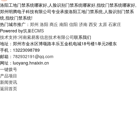
洛阳工地门禁系统哪家好,人脸识别门禁系统哪家好,指纹门禁系统哪家好,
郑州明腾电子科技有限公司专业承接洛阳工地门禁系统,人脸识别门禁系
统,指纹门禁系统!
热门城市推广：
郑州
洛阳
商丘
南阳
信阳
济南
西安
太原
石家庄
Powered by
筑巢ECMS
技术支持:河南索易客信息技术有限公司
联系我们
地址：郑州市金水区博颂路丰乐五金机电城18号楼1单元2楼东
手机：13223098789
邮箱：
782932191@qq.com
网址：luoyang.hnaixin.cn
一键拨号
产品项目
新闻资讯
返回首页